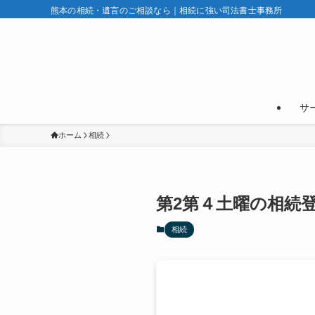
熊本の相続・遺言のご相談なら｜相続に強い司法書士事務所
サ
ホーム
相続
第2第４土曜の相続
相続