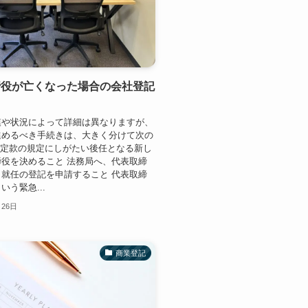
締役が亡くなった場合の会社登記
模や状況によって詳細は異なりますが、
進めるべき手続きは、大きく分けて次の
 定款の規定にしがたい後任となる新し
役を決めること 法務局へ、代表取締
就任の登記を申請すること 代表取締
いう緊急...
月26日
商業登記