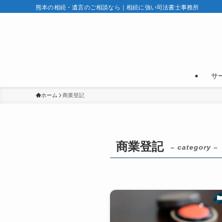
熊本の相続・遺言のご相談なら｜相続に強い司法書士事務所
サ
ホーム
商業登記
商業登記
– category –