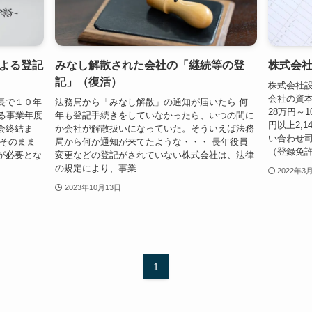
よる登記
みなし解散された会社の「継続等の登
株式会
記」（復活）
株式会社設
会社の資本
長で１０年
法務局から「みなし解散」の通知が届いたら 何
28万円～1
る事業年度
年も登記手続きをしていなかったら、いつの間に
円以上2,1
会終結ま
か会社が解散扱いになっていた。そういえば法務
い合わせ
がそのまま
局から何か通知が来てたような・・・ 長年役員
（登録免許
が必要とな
変更などの登記がされていない株式会社は、法律
の規定により、事業...
2022年3
2023年10月13日
1