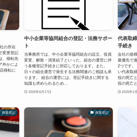
中小企業等協同組合の登記・法務サポー
代表取
ト
手続き
会社の所在
で変更登記
当事務所では、中小企業等協同組合の設立、役員
会社の規
は、移転先
変更、解散・清算結了といった、組合の運営に伴
最優先で
ア外かによ
う各種登記手続きに対応しております。また、
2つです。
本店移転に
日々の組合運営で発生する法務関連のご相談も承
い代表取締
ります。 組合の運営には、登記手続きに関する
役の死亡と
知識も求められるため...
役の死亡と
2025年6月17日
2025年1
商業登記
商業登記